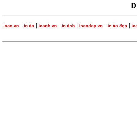
D
-
|
-
|
-
|
inao.vn
in áo
inanh.vn
in ảnh
inaodep.vn
in áo đẹp
in