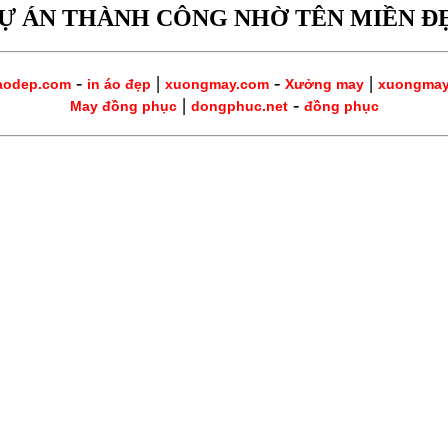
Ự ÁN THÀNH CÔNG NHỜ TÊN MIỀN Đ
-
|
-
|
aodep.com
in áo đẹp
xuongmay.com
Xưởng may
xuongma
|
-
May đồng phục
dongphuc.net
đồng phục