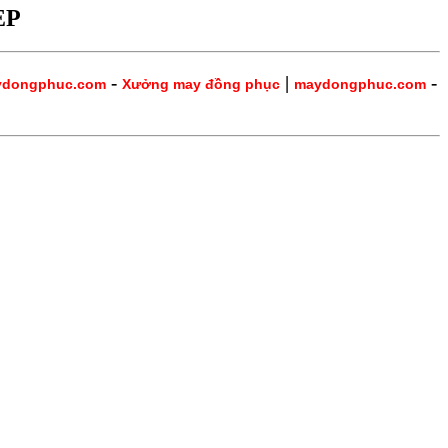
ẸP
-
|
-
ydongphuc.com
Xưởng may đồng phục
maydongphuc.com