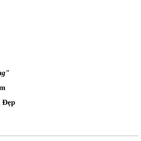
ng"
om
n Đẹp